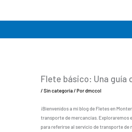
Ir
al
contenido
Flete básico: Una guía 
/
Sin categoría
/ Por
dmccol
¡Bienvenidos a mi blog de Fletes en Monter
transporte de mercancías. Exploraremos en
para referirse al servicio de transporte de