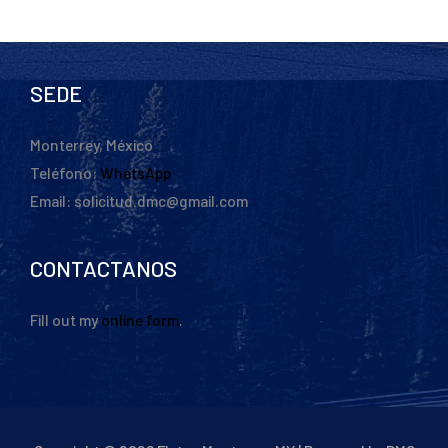
SEDE
Monterrey, México
Teléfono:
WhatsApp
Email: solicitud.dmc@gmail.com
CONTACTANOS
Fill out my
online form
.