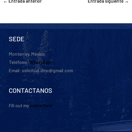
←
Entrada anterior
Entrada siguiente
→
SEDE
Monterrey, México
Teléfono:
WhatsApp
Email: solicitud.dmc@gmail.com
CONTACTANOS
Fill out my
online form
.