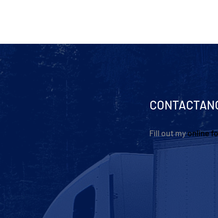
CONTACTAN
Fill out my
online f