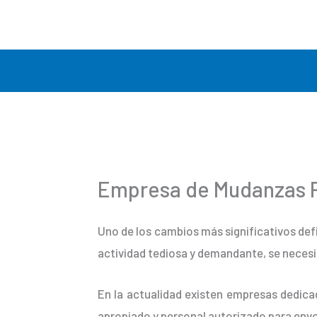
Ir
al
contenido
Empresa de Mudanzas P
Uno de los cambios más significativos def
actividad tediosa y demandante, se necesi
En la actualidad existen empresas dedica
apropiado y personal autorizado para envo