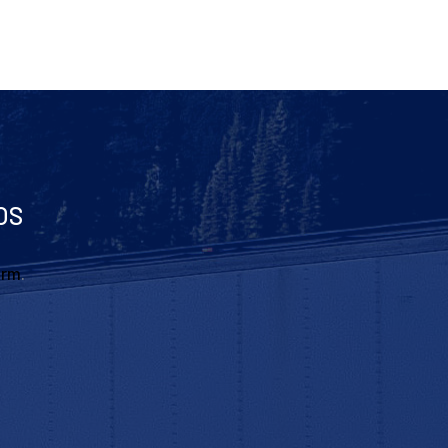
OS
orm
.