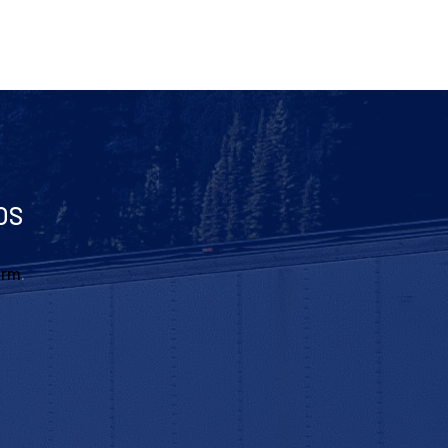
OS
orm
.