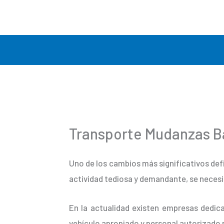
Ir
al
contenido
Transporte Mudanzas B
Uno de los cambios más significativos def
actividad tediosa y demandante, se necesi
En la actualidad existen empresas dedica
vehículo apropiado y personal autorizado 