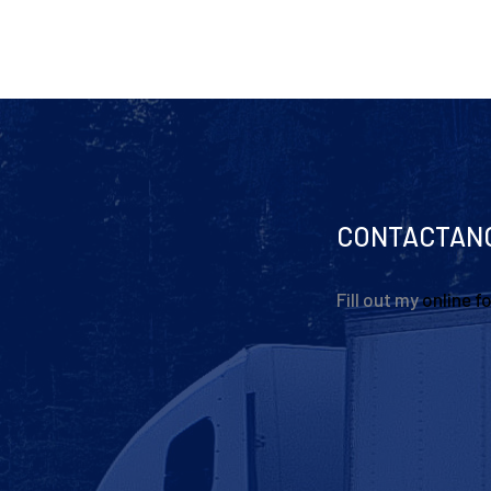
CONTACTAN
Fill out my
online f