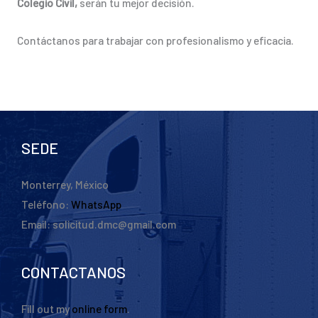
Colegio Civil,
serán tu mejor decisión.
Contáctanos para trabajar con profesionalismo y eficacia.
SEDE
Monterrey, México
Teléfono:
WhatsApp
Email: solicitud.dmc@gmail.com
CONTACTANOS
Fill out my
online form
.