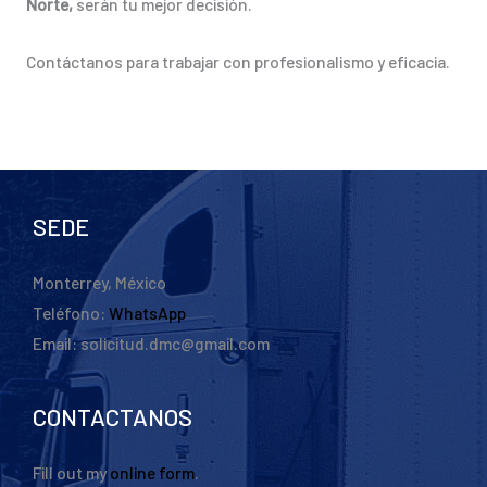
Norte,
serán tu mejor decisión.
Contáctanos para trabajar con profesionalismo y eficacia.
SEDE
Monterrey, México
Teléfono:
WhatsApp
Email: solicitud.dmc@gmail.com
CONTACTANOS
Fill out my
online form
.