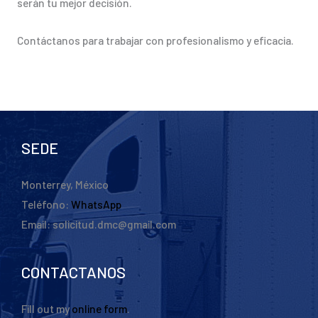
serán tu mejor decisión.
Contáctanos para trabajar con profesionalismo y eficacia.
SEDE
Monterrey, México
Teléfono:
WhatsApp
Email: solicitud.dmc@gmail.com
CONTACTANOS
Fill out my
online form
.