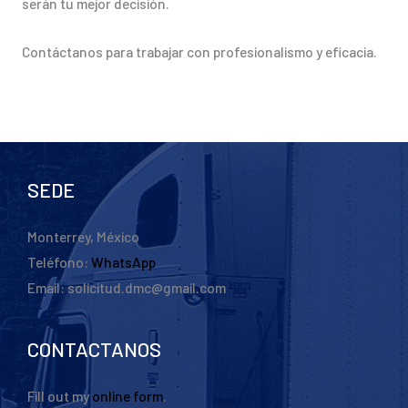
serán tu mejor decisión.
Contáctanos para trabajar con profesionalismo y eficacia.
SEDE
Monterrey, México
Teléfono:
WhatsApp
Email: solicitud.dmc@gmail.com
CONTACTANOS
Fill out my
online form
.