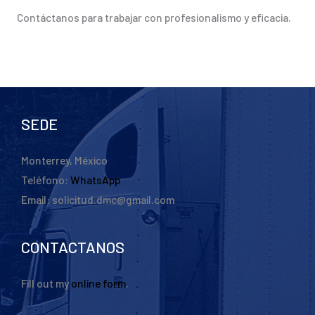
Contáctanos para trabajar con profesionalismo y eficacia.
SEDE
Monterrey, México
Teléfono:
WhatsApp
Email: solicitud.dmc@gmail.com
CONTACTANOS
Fill out my
online form
.