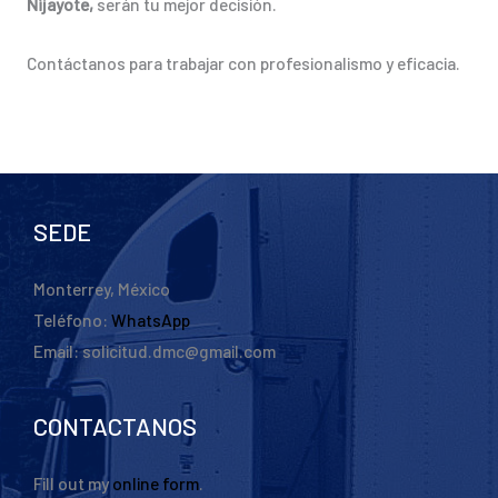
Nijayote,
serán tu mejor decisión.
Contáctanos para trabajar con profesionalismo y eficacia.
SEDE
Monterrey, México
Teléfono:
WhatsApp
Email: solicitud.dmc@gmail.com
CONTACTANOS
Fill out my
online form
.