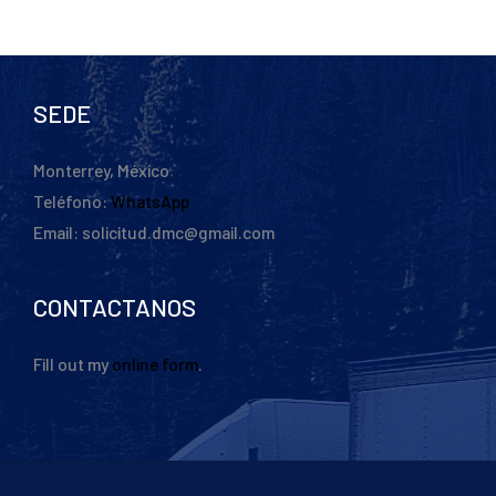
SEDE
Monterrey, México
Teléfono:
WhatsApp
Email: solicitud.dmc@gmail.com
CONTACTANOS
Fill out my
online form
.