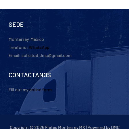
SEDE
Monterrey, México
Teléfono:
WhatsApp
Email: solicitud.dmc@gmail.com
CONTACTANOS
Fill out my
online form
.
Copyright © 2026 Fletes Monterrey MX | Powered by DMC