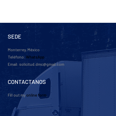
SEDE
Monterrey, México
Teléfono:
WhatsApp
Email: solicitud.dmc@gmail.com
CONTACTANOS
Fill out my
online form
.