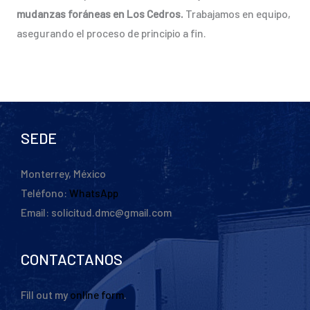
mudanzas foráneas en Los Cedros.
Trabajamos en equipo,
asegurando el proceso de principio a fin.
SEDE
Monterrey, México
Teléfono:
WhatsApp
Email: solicitud.dmc@gmail.com
CONTACTANOS
Fill out my
online form
.