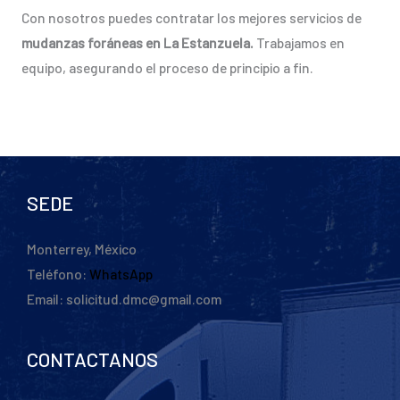
Con nosotros puedes contratar los mejores servicios de
mudanzas foráneas en La Estanzuela.
Trabajamos en
equipo, asegurando el proceso de principio a fin.
SEDE
Monterrey, México
Teléfono:
WhatsApp
Email: solicitud.dmc@gmail.com
CONTACTANOS