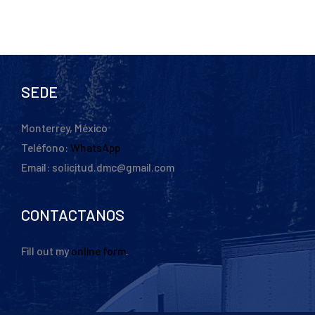
SEDE
Monterrey, México
Teléfono:
WhatsApp
Email: solicitud.dmc@gmail.com
CONTACTANOS
Fill out my
online form
.