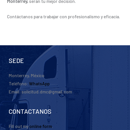
Monterrey,
serán tu mejor decisión.
Contáctanos para trabajar con profesionalismo y eficacia.
SEDE
Monterrey, México
Teléfono:
WhatsApp
Email: solicitud.dmc@gmail.com
CONTACTANOS
Fill out my
online form
.