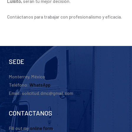
Luisito,
serán tu mejor decisión.
Contáctanos para trabajar con profesionalismo y eficacia.
SEDE
Monterrey, México
Teléfono:
WhatsApp
Email: solicitud.dmc@gmail.com
CONTACTANOS
Fill out my
online form
.