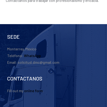
Contáctanos para trabajar con profesionalismo y eficacia.
SEDE
Monterrey, México
Teléfono:
WhatsApp
Email: solicitud.dmc@gmail.com
CONTACTANOS
Fill out my
online form
.