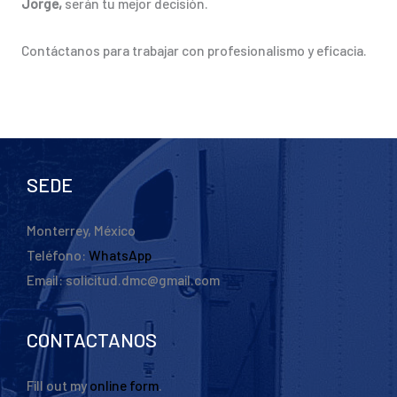
Jorge,
serán tu mejor decisión.
Contáctanos para trabajar con profesionalismo y eficacia.
SEDE
Monterrey, México
Teléfono:
WhatsApp
Email: solicitud.dmc@gmail.com
CONTACTANOS
Fill out my
online form
.