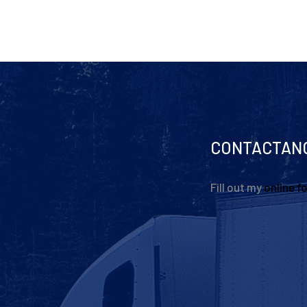
CONTACTAN
Fill out my
online f