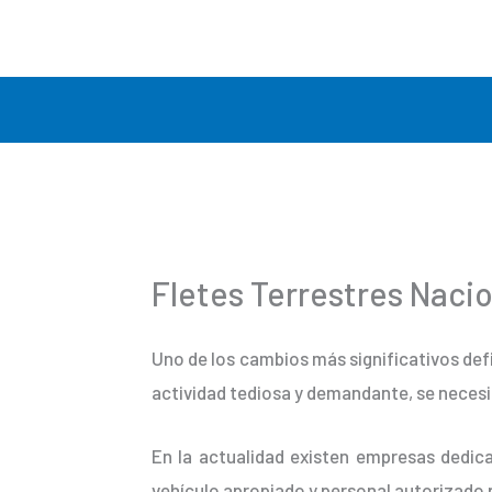
Ir
al
contenido
Fletes Terrestres Naci
Uno de los cambios más significativos def
actividad tediosa y demandante, se necesi
En la actualidad existen empresas dedica
vehículo apropiado y personal autorizado 