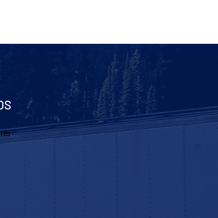
OS
orm
.