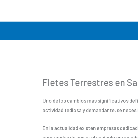
Ir
al
contenido
Fletes Terrestres en Sa
Uno de los cambios más significativos def
actividad tediosa y demandante, se necesi
En la actualidad existen empresas dedicad
encargadas de enviar el vehículo apropiad