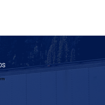
OS
orm
.