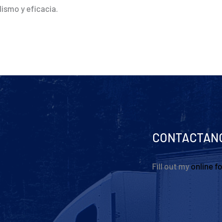
ismo y eficacia.
CONTACTAN
Fill out my
online f