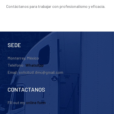
Contáctanos para trabajar con profesionalismo y eficacia.
SEDE
Monterrey, México
Teléfono:
WhatsApp
Email: solicitud.dmc@gmail.com
CONTACTANOS
Fill out my
online form
.