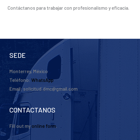
Contáctanos para trabajar con profesionalismo y eficacia.
SEDE
Monterrey, México
Teléfono:
WhatsApp
Email: solicitud.dmc@gmail.com
CONTACTANOS
Fill out my
online form
.