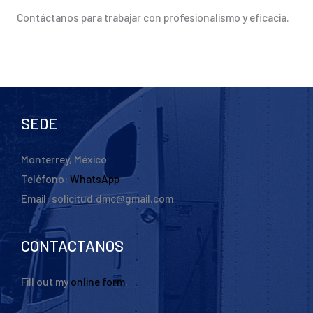
Contáctanos para trabajar con profesionalismo y eficacia.
SEDE
Monterrey, México
Teléfono:
WhatsApp
Email: solicitud.dmc@gmail.com
CONTACTANOS
Fill out my
online form
.