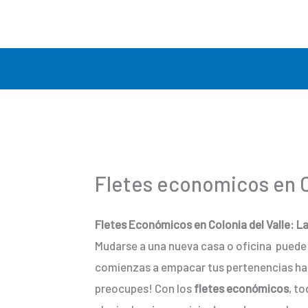
Ir
al
contenido
Fletes economicos en C
Fletes Económicos en Colonia del Valle: L
Mudarse a una nueva casa o oficina puede
comienzas a empacar tus pertenencias has
preocupes! Con los
fletes económicos
, t