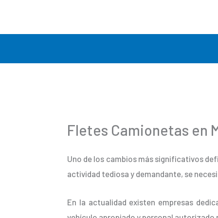
Ir
al
contenido
Fletes Camionetas en 
Uno de los cambios más significativos def
actividad tediosa y demandante, se necesi
En la actualidad existen empresas dedic
vehículo apropiado y personal autorizado 