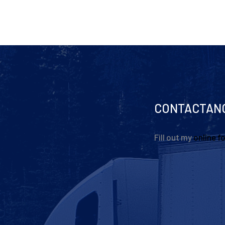
CONTACTAN
Fill out my
online f