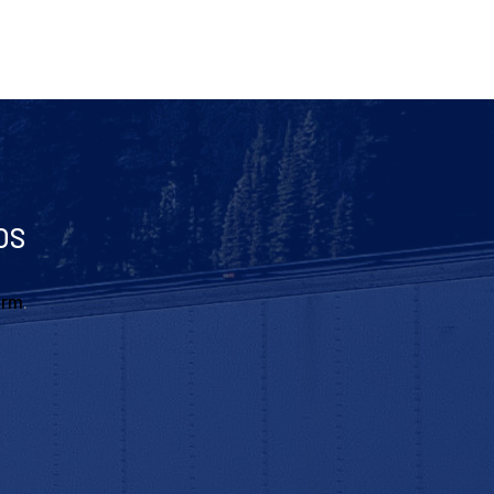
OS
orm
.