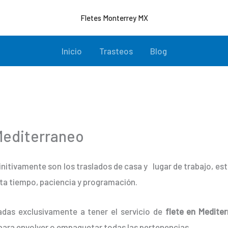
Fletes Monterrey MX
Inicio
Trasteos
Blog
Mediterraneo
initivamente son los traslados de casa y lugar de trabajo, e
ta tiempo, paciencia y programación.
adas exclusivamente a tener el servicio de
flete en Mediter
para envolver o empaquetar todas las pertenencias.