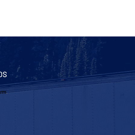
OS
orm
.