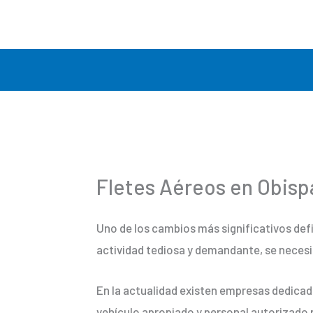
Ir
al
contenido
Fletes Aéreos en Obis
Uno de los cambios más significativos def
actividad tediosa y demandante, se necesi
En la actualidad existen empresas dedicad
vehículo apropiado y personal autorizado 