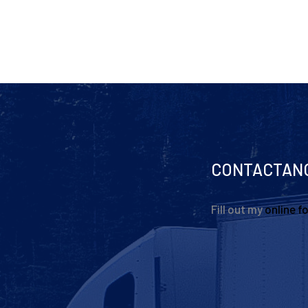
CONTACTAN
Fill out my
online f