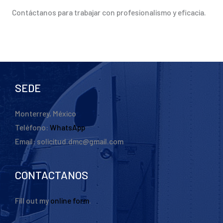
Contáctanos para trabajar con profesionalismo y eficacia.
SEDE
Monterrey, México
Teléfono:
WhatsApp
Email: solicitud.dmc@gmail.com
CONTACTANOS
Fill out my
online form
.