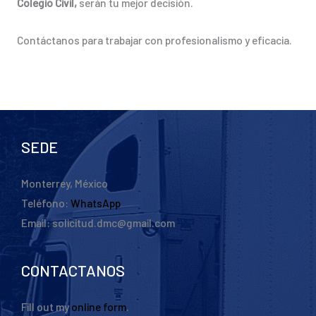
Colegio Civil,
serán tu mejor decisión.
Contáctanos para trabajar con profesionalismo y eficacia.
SEDE
Monterrey, México
Teléfono:
WhatsApp
Email: solicitud.dmc@gmail.com
CONTACTANOS
Fill out my
online form
.