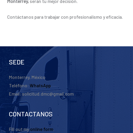
Monterrey,
serán tu mejor decisión.
Contáctanos para trabajar con profesionalismo y eficacia.
SEDE
Monterrey, México
Teléfono:
WhatsApp
Email: solicitud.dmc@gmail.com
CONTACTANOS
Fill out my
online form
.