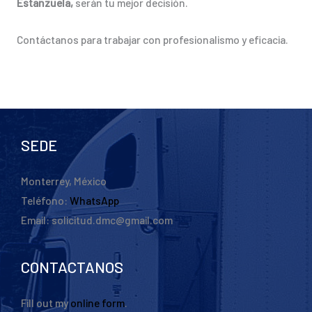
Estanzuela,
serán tu mejor decisión.
Contáctanos para trabajar con profesionalismo y eficacia.
SEDE
Monterrey, México
Teléfono:
WhatsApp
Email: solicitud.dmc@gmail.com
CONTACTANOS
Fill out my
online form
.