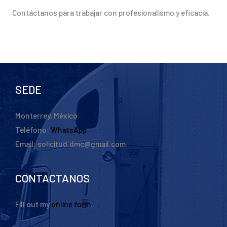
Contáctanos para trabajar con profesionalismo y eficacia.
SEDE
Monterrey, México
Teléfono:
WhatsApp
Email: solicitud.dmc@gmail.com
CONTACTANOS
Fill out my
online form
.