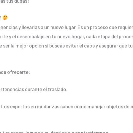
as tus dudas!
s?
encias y llevarlas a un nuevo lugar. Es un proceso que requie
orte y el desembalaje en tu nuevo hogar, cada etapa del proc
 ser la mejor opción si buscas evitar el caos y asegurar que t
de ofrecerte:
rtenencias durante el traslado.
:
Los expertos en mudanzas saben cómo manejar objetos delic
tus cosas lleguen a su destino sin contratiempos.