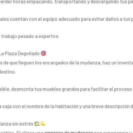
 perder horas empacando, transportando y descargando tus pe
ales cuentan con el equipo adecuado para evitar daños a tus 
l trabajo pesado a expertos.
La Plaza Degollado
s de que lleguen los encargados de la mudanza, haz un invent
destino.
osible, desmonta tus muebles grandes para facilitar el proceso
a caja con el nombre de la habitación y una breve descripción 
danza sin estrés
aótica. Si eliges una
empresa de mudanzas
con experiencia y 