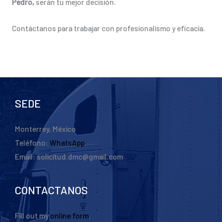
Pedro,
serán tu mejor decisión.
Contáctanos para trabajar con profesionalismo y eficacia.
SEDE
Monterrey, México
Teléfono:
WhatsApp
Email: solicitud.dmc@gmail.com
CONTACTANOS
Fill out my
online form
.