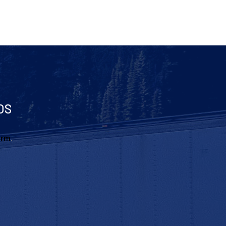
OS
orm
.