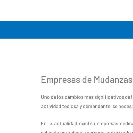
Ir
al
contenido
Empresas de Mudanzas 
Uno de los cambios más significativos def
actividad tediosa y demandante, se necesi
En la actualidad existen empresas dedic
vehículo apropiado y personal autorizado 