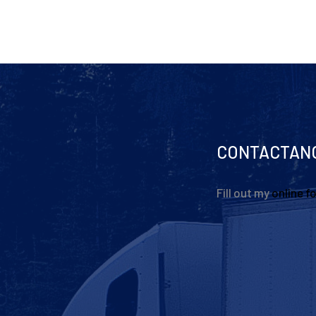
CONTACTAN
Fill out my
online f