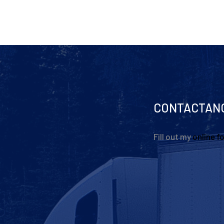
CONTACTAN
Fill out my
online f