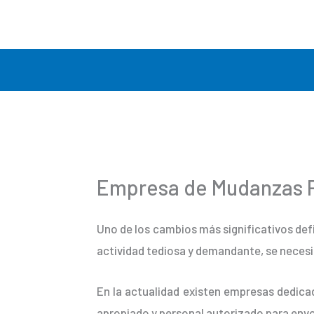
Ir
al
contenido
Empresa de Mudanzas P
Uno de los cambios más significativos def
actividad tediosa y demandante, se necesi
En la actualidad existen empresas dedicad
apropiado y personal autorizado para envo