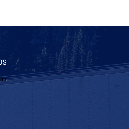
OS
orm
.