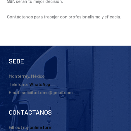
Sur,
serán tu mejor decisión.
Contáctanos para trabajar con profesionalismo y eficacia.
SEDE
Monterrey, México
Teléfono:
WhatsApp
Email: solicitud.dmc@gmail.com
CONTACTANOS
Fill out my
online form
.