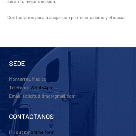
serán tu mejor decisión.
Contáctanos para trabajar con profesionalismo y eficacia.
SEDE
Monterrey, México
Teléfono:
WhatsApp
Email: solicitud.dmc@gmail.com
CONTACTANOS
Fill out my
online form
.