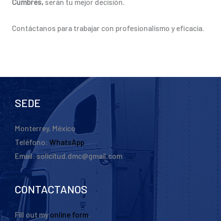
Cumbres,
serán tu mejor decisión.
Contáctanos para trabajar con profesionalismo y eficacia.
SEDE
Monterrey, México
Teléfono:
WhatsApp
Email: solicitud.dmc@gmail.com
CONTACTANOS
Fill out my
online form
.