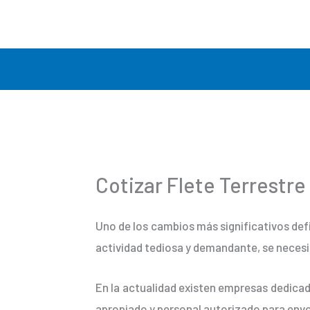
Ir
al
contenido
Cotizar Flete Terrestre
Uno de los cambios más significativos def
actividad tediosa y demandante, se necesi
En la actualidad existen empresas dedicad
apropiado y personal autorizado para envo