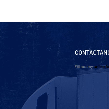
CONTACTAN
Fill out my
online f