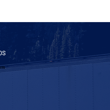
OS
orm
.