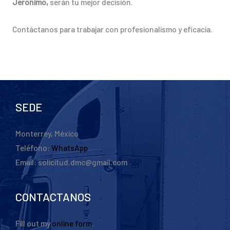
Jeronimo,
serán tu mejor decisión.
Contáctanos para trabajar con profesionalismo y eficacia.
SEDE
Monterrey, México
Teléfono:
WhatsApp
Email: solicitud.dmc@gmail.com
CONTACTANOS
Fill out my
online form
.