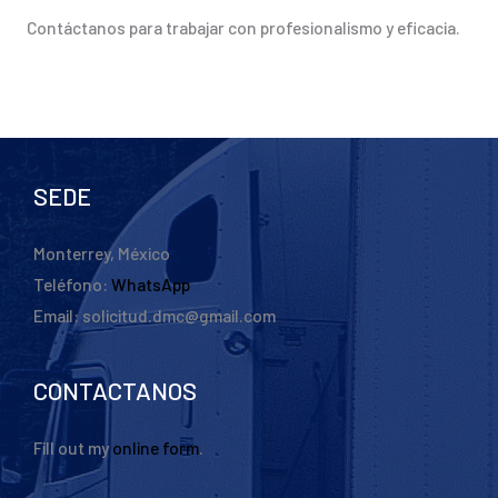
Contáctanos para trabajar con profesionalismo y eficacia.
SEDE
Monterrey, México
Teléfono:
WhatsApp
Email: solicitud.dmc@gmail.com
CONTACTANOS
Fill out my
online form
.