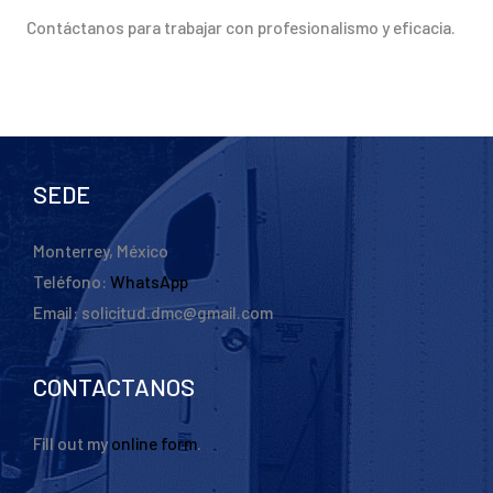
Contáctanos para trabajar con profesionalismo y eficacia.
SEDE
Monterrey, México
Teléfono:
WhatsApp
Email: solicitud.dmc@gmail.com
CONTACTANOS
Fill out my
online form
.