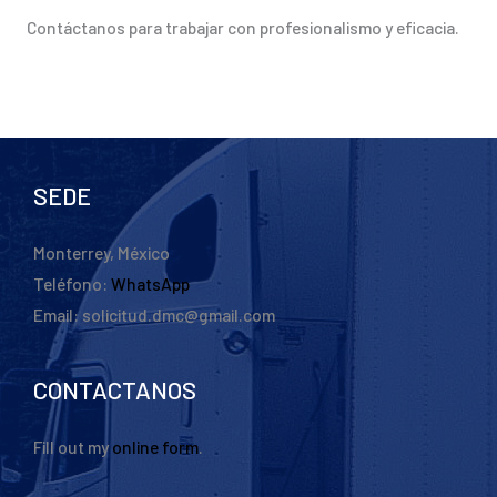
Contáctanos para trabajar con profesionalismo y eficacia.
SEDE
Monterrey, México
Teléfono:
WhatsApp
Email: solicitud.dmc@gmail.com
CONTACTANOS
Fill out my
online form
.