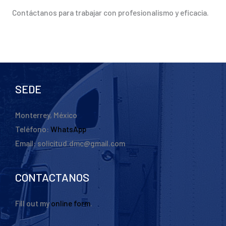
Contáctanos para trabajar con profesionalismo y eficacia.
SEDE
Monterrey, México
Teléfono:
WhatsApp
Email: solicitud.dmc@gmail.com
CONTACTANOS
Fill out my
online form
.