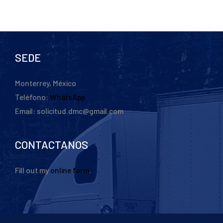
SEDE
Monterrey, México
Teléfono:
WhatsApp
Email: solicitud.dmc@gmail.com
CONTACTANOS
Fill out my
online form
.