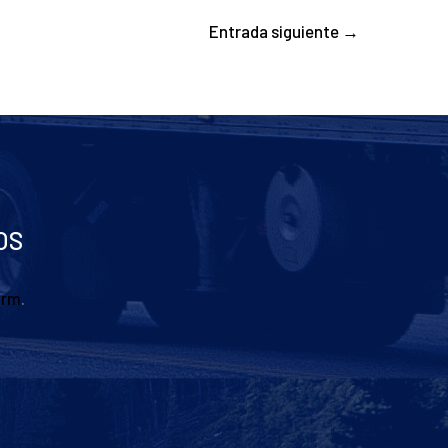
Entrada siguiente
→
OS
orm
.