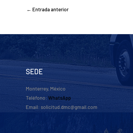
←
Entrada anterior
SEDE
Monterrey, México
Teléfono:
WhatsApp
Email: solicitud.dmc@gmail.com