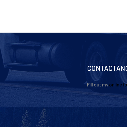
CONTACTAN
Fill out my
online f