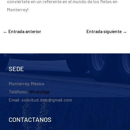
conviértete en un referente en el mundo de los fletes en
Monterrey!
←
Entrada anterior
Entrada siguiente
→
SEDE
Monterrey, México
Teléfono:
WhatsApp
Email: solicitud.dmc@gmail.com
CONTACTANOS